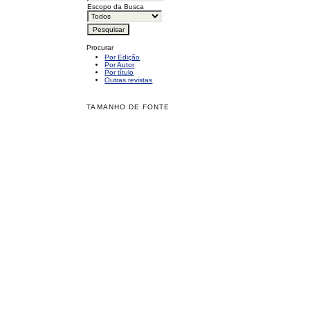
Escopo da Busca
Procurar
Por Edição
Por Autor
Por título
Outras revistas
TAMANHO DE FONTE