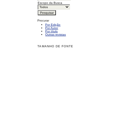
Escopo da Busca
Procurar
Por Edição
Por Autor
Por título
Outras revistas
TAMANHO DE FONTE