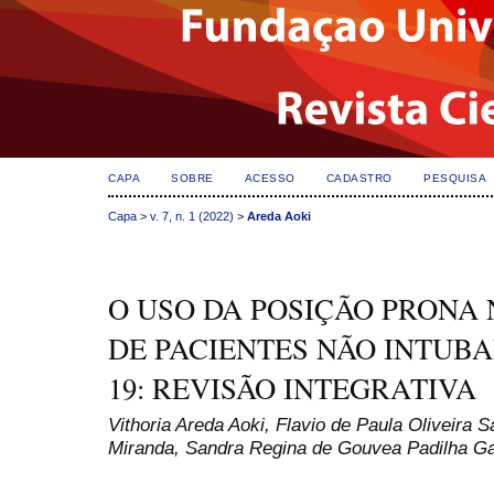
CAPA
SOBRE
ACESSO
CADASTRO
PESQUISA
Capa
>
v. 7, n. 1 (2022)
>
Areda Aoki
dapatkan informasi
Berita Terkini Kasus Penistaan Agama Gubernur Jak
O USO DA POSIÇÃO PRONA
DE PACIENTES NÃO INTUB
19: REVISÃO INTEGRATIVA
Vithoria Areda Aoki, Flavio de Paula Oliveira S
Miranda, Sandra Regina de Gouvea Padilha Ga