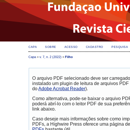
CAPA
SOBRE
ACESSO
CADASTRO
PESQUISA
Capa
>
v. 7, n. 2 (2022)
>
Filho
dapatkan informasi
Berita Terkini Kasus Penistaan Agama Gubernur Jak
O arquivo PDF selecionado deve ser carregad
instalado um plugin de leitura de arquivos PDF
do
Adobe Acrobat Reader
).
Como alternativa, pode-se baixar o arquivo PD
poderá abrí-lo com o leitor PDF de sua preferên
link abaixo.
Caso deseje mais informações sobre como impri
PDFs, a Highwire Press oferece uma página d
PDFs
bastante útil.