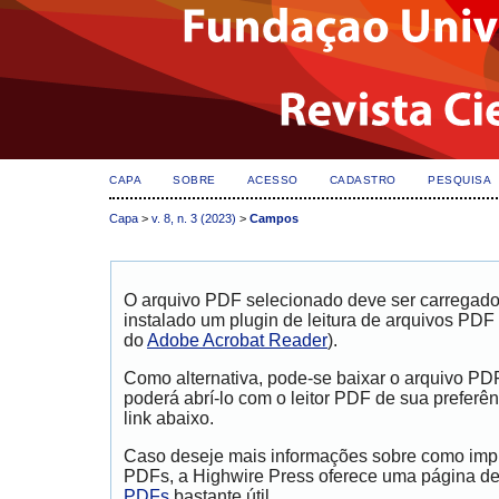
CAPA
SOBRE
ACESSO
CADASTRO
PESQUISA
Capa
>
v. 8, n. 3 (2023)
>
Campos
dapatkan informasi
Berita Terkini Kasus Penistaan Agama Gubernur Jak
O arquivo PDF selecionado deve ser carregad
instalado um plugin de leitura de arquivos PDF
do
Adobe Acrobat Reader
).
Como alternativa, pode-se baixar o arquivo PD
poderá abrí-lo com o leitor PDF de sua preferên
link abaixo.
Caso deseje mais informações sobre como impri
PDFs, a Highwire Press oferece uma página d
PDFs
bastante útil.